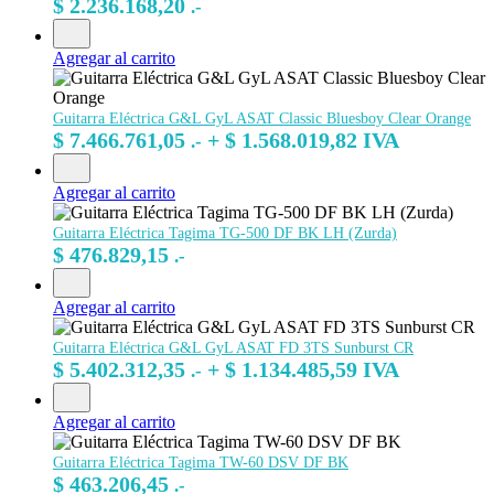
$
2.236.168,20
.-
Agregar al carrito
Guitarra Eléctrica G&L GyL ASAT Classic Bluesboy Clear Orange
$
7.466.761,05
+
$
1.568.019,82
IVA
.-
Agregar al carrito
Guitarra Eléctrica Tagima TG-500 DF BK LH (Zurda)
$
476.829,15
.-
Agregar al carrito
Guitarra Eléctrica G&L GyL ASAT FD 3TS Sunburst CR
$
5.402.312,35
+
$
1.134.485,59
IVA
.-
Agregar al carrito
Guitarra Eléctrica Tagima TW-60 DSV DF BK
$
463.206,45
.-