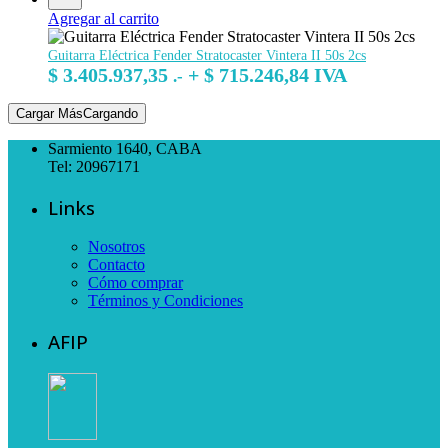
Agregar al carrito
Guitarra Eléctrica Fender Stratocaster Vintera II 50s 2cs
$
3.405.937,35
+
$
715.246,84
IVA
.-
Cargar Más
Cargando
Sarmiento 1640, CABA
Tel: 20967171
Links
Nosotros
Contacto
Cómo comprar
Términos y Condiciones
AFIP