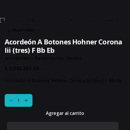
2 disponibles
Acordeón A Botones Hohner Corona
Iii (tres) F Bb Eb
Acordeones y Bandoneones
,
Vientos
$
3.942.361,50
.-
Acordeón A Botones Hohner Corona Iii (tres) F Bb Eb
Acordeón
A
Botones
Agregar al carrito
Hohner
Corona