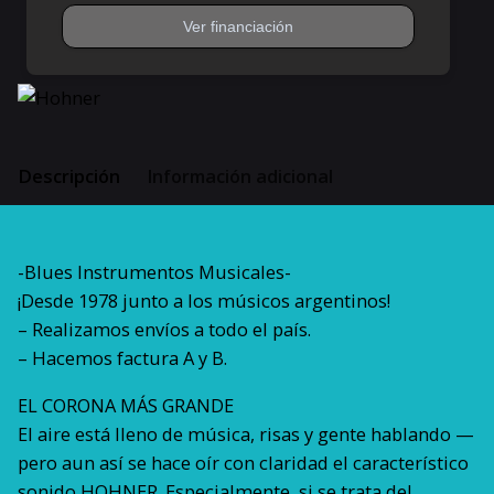
Iii
(tres)
F
Bb
Eb
cantidad
Descripción
Información adicional
-Blues Instrumentos Musicales-
¡Desde 1978 junto a los músicos argentinos!
– Realizamos envíos a todo el país.
– Hacemos factura A y B.
EL CORONA MÁS GRANDE
El aire está lleno de música, risas y gente hablando —
pero aun así se hace oír con claridad el característico
sonido HOHNER. Especialmente, si se trata del