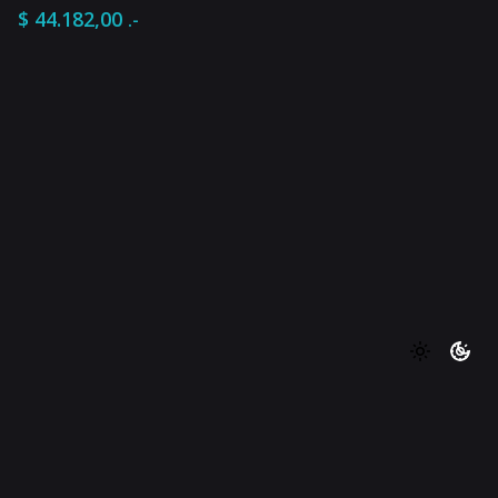
$
44.182,00
.-
$
3.942.361,50
.-
Agregar al carrito
Acordeones y Bandoneones
Vientos
Siguiente