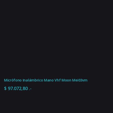
Micrófono Inalámbrico Mano Vhf Moon Mei03vm
$
97.072,80
.-
$
97.659,00
.-