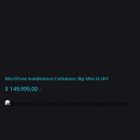
000-38602-00010,
MPN
T0090209002
Corriente eléctrica
Tipo de alimentación
0 %
Impuesto interno
21 %
IVA
Micrófono Inalámbrico Corbatero Skp Mini Iii Uhf
$
149.999,00
.-