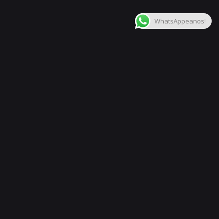
Agregar al carrito
Audio y Video
Estudio de Grabación
WhatsAppeanos!