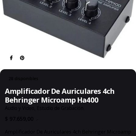
28 disponibles
Amplificador De Auriculares 4ch
Behringer Microamp Ha400
Audio y Video
,
Estudio de Grabación
$
97.659,00
.-
Amplificador De Auriculares 4ch Behringer Microamp