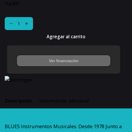
Ha400
Amplificador
De
Auriculares
Agregar al carrito
4ch
Behringer
Microamp
Ha400
cantidad
Descripción
Información adicional
BLUES Instrumentos Musicales. Desde 1978 Junto a