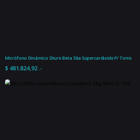
HA400
Modelo
4
Cantidad de salidas
Phono
Tipo de preamplificador
220V
Voltaje
Micrófono Dinámico Shure Beta 56a Supercardioide P/ Toms
No
Con USB
$
481.824,92
.-
Negro
color2
P10
Tipo de salida
717943073083
Código universal de
producto
Preamplificadores
Tipo de entrada