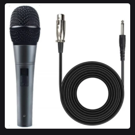
Transistor
Tecnología del amplificador
Combo
Tipo de amplificador
SX
Marca
16.5 cm
Profundidad
28.5 cm
Altura
Nuevo
Condición del ítem
GA1065
Modelo
1
Cantidad de canales
10 W
Potencia de salida (RMS)