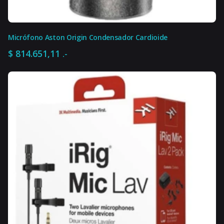
Micrófono Aston Origin Condensador Cardioide
$
814.651,11
.-