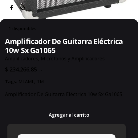
1 disponibles
Amplificador De Guitarra Eléctrica
10w Sx Ga1065
Amplificadores
,
Micrófonos y Amplificadores
$
234.266,85
.-
Tags:
MLAML
,
TM
Amplificador De Guitarra Eléctrica 10w Sx Ga1065
Agregar al carrito