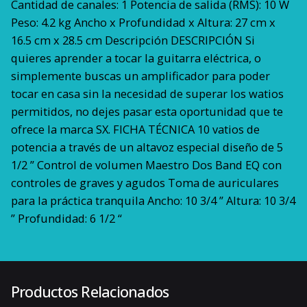
Cantidad de canales: 1 Potencia de salida (RMS): 10 W
Peso: 4.2 kg Ancho x Profundidad x Altura: 27 cm x
16.5 cm x 28.5 cm Descripción DESCRIPCIÓN Si
quieres aprender a tocar la guitarra eléctrica, o
simplemente buscas un amplificador para poder
tocar en casa sin la necesidad de superar los watios
permitidos, no dejes pasar esta oportunidad que te
ofrece la marca SX. FICHA TÉCNICA 10 vatios de
potencia a través de un altavoz especial diseño de 5
1/2 ” Control de volumen Maestro Dos Band EQ con
controles de graves y agudos Toma de auriculares
para la práctica tranquila Ancho: 10 3/4 ” Altura: 10 3/4
” Profundidad: 6 1/2 “
80 kg
Peso
60 × 50 × 60 cm
Dimensiones
Productos Relacionados