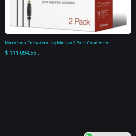
Micrófono Corbatero Irig Mic Lav 2 Pack Condenser
$
111.094,55
.-
$
234.266,85
.-
Agregar al carrito
Amplificadores
Micrófonos y Amplificadores