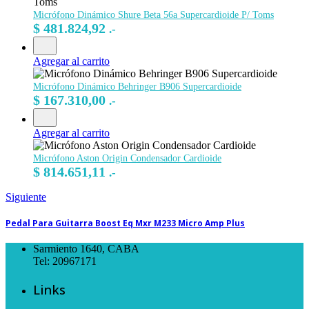
Micrófono Dinámico Shure Beta 56a Supercardioide P/ Toms
$
481.824,92
.-
Agregar al carrito
Micrófono Dinámico Behringer B906 Supercardioide
$
167.310,00
.-
Agregar al carrito
Micrófono Aston Origin Condensador Cardioide
$
814.651,11
.-
Siguiente
Pedal Para Guitarra Boost Eq Mxr M233 Micro Amp Plus
Sarmiento 1640, CABA
Tel: 20967171
Links