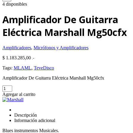
4 disponibles
Amplificador De Guitarra
Eléctrica Marshall Mg50cfx
Amplificadores
,
Micrófonos y Amplificadores
$
1.183.285,00
.-
Tags:
MLAML
,
TeveDisco
Amplificador De Guitarra Eléctrica Marshall Mg50cfx
Amplificador
De
Agregar al carrito
Guitarra
Eléctrica
Marshall
Mg50cfx
Descripción
cantidad
Información adicional
Blues instrumentos Musicales.