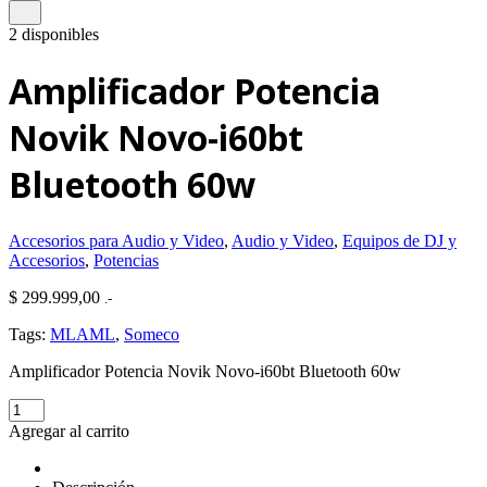
2 disponibles
Amplificador Potencia
Novik Novo-i60bt
Bluetooth 60w
Accesorios para Audio y Video
,
Audio y Video
,
Equipos de DJ y
Accesorios
,
Potencias
$
299.999,00
.-
Tags:
MLAML
,
Someco
Amplificador Potencia Novik Novo-i60bt Bluetooth 60w
Amplificador
Potencia
Agregar al carrito
Novik
Novo-
i60bt