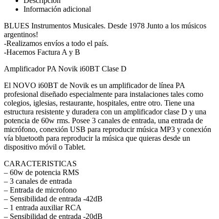
Descripción
Bluetooth
Información adicional
60w
cantidad
BLUES Instrumentos Musicales. Desde 1978 Junto a los músicos
argentinos!
-Realizamos envíos a todo el país.
-Hacemos Factura A y B
Amplificador PA Novik i60BT Clase D
El NOVO i60BT de Novik es un amplificador de línea PA
profesional diseñado especialmente para instalaciones tales como
colegios, iglesias, restaurante, hospitales, entre otro. Tiene una
estructura resistente y duradera con un amplificador clase D y una
potencia de 60w rms. Posee 3 canales de entrada, una entrada de
micrófono, conexión USB para reproducir música MP3 y conexión
vía bluetooth para reproducir la música que quieras desde un
dispositivo móvil o Tablet.
CARACTERISTICAS
– 60w de potencia RMS
– 3 canales de entrada
– Entrada de microfono
– Sensibilidad de entrada -42dB
– 1 entrada auxiliar RCA
– Sensibilidad de entrada -20dB