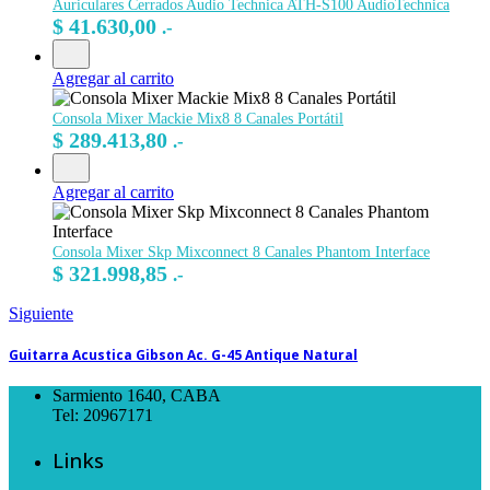
Auriculares Cerrados Audio Technica ATH-S100 AudioTechnica
$
41.630,00
.-
Agregar al carrito
Consola Mixer Mackie Mix8 8 Canales Portátil
$
289.413,80
.-
Agregar al carrito
Consola Mixer Skp Mixconnect 8 Canales Phantom Interface
$
321.998,85
.-
Siguiente
Guitarra Acustica Gibson Ac. G-45 Antique Natural
Sarmiento 1640, CABA
Tel: 20967171
Links