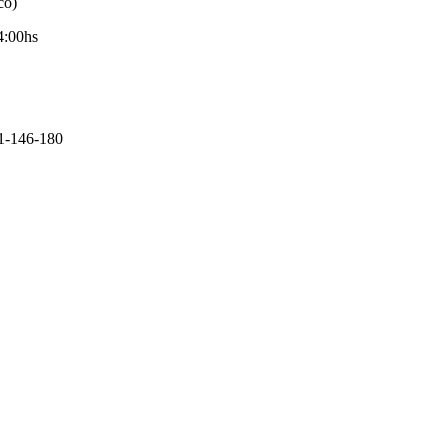
co)
4:00hs
11-146-180