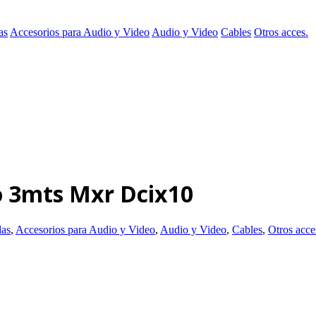
as
Accesorios para Audio y Video
Audio y Video
Cables
Otros acces.
o 3mts Mxr Dcix10
das
,
Accesorios para Audio y Video
,
Audio y Video
,
Cables
,
Otros acce