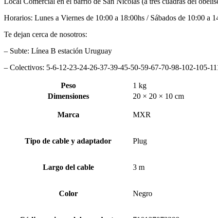
Local Comercial en el barrio de San Nicolás (a tres cuadras del obelis
Horarios: Lunes a Viernes de 10:00 a 18:00hs / Sábados de 10:00 a 1
Te dejan cerca de nosotros:
– Subte: Línea B estación Uruguay
– Colectivos: 5-6-12-23-24-26-37-39-45-50-59-67-70-98-102-105-1
Peso
1 kg
Dimensiones
20 × 20 × 10 cm
Marca
MXR
Tipo de cable y adaptador
Plug
Largo del cable
3 m
Color
Negro