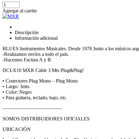
Cable
Plug
Agregar al carrito
Plug
Instrumento
3mts
Mxr
Descripción
Dcix10
Información adicional
cantidad
BLUES Instrumentos Musicales. Desde 1978 Junto a los músicos arg
-Realizamos envíos a todo el país.
-Hacemos Factura A y B
DCI-X10 MXR Cable 3 Mts Plug&Plug!
• Conectores Plug Mono – Plug Mono
• Largo: 3mts.
• Color: Negro
• Para guitarra, teclado, bajo, etc.
————————————
SOMOS DISTRIBUIDORES OFICIALES
UBICACIÓN