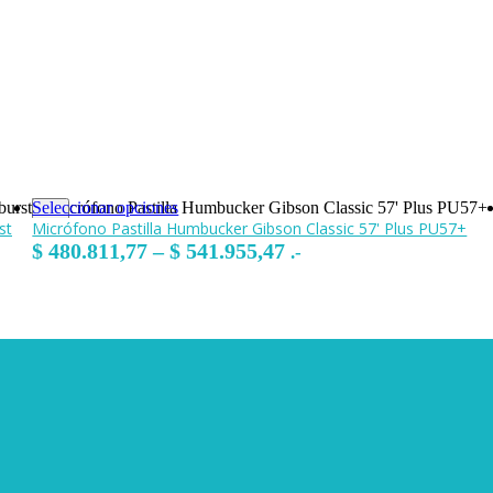
Seleccionar opciones
st
Micrófono Pastilla Humbucker Gibson Classic 57' Plus PU57+
Rango
$
480.811,77
–
$
541.955,47
.-
de
precios:
desde
$ 480.811,77
hasta
$ 541.955,47