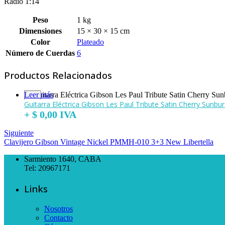
Radio 1:14
Peso
1 kg
Dimensiones
15 × 30 × 15 cm
Color
Plateado
Número de Cuerdas
6
Productos Relacionados
Leer más
Guitarra Eléctrica Gibson Les Paul Tribute Satin Cherry Sunbur
+
$
0,00
IVA
Siguiente
Clavijero Gibson Vintage Nickel PMMH-010 3+3 New Libertella
Sarmiento 1640, CABA
Tel: 20967171
Links
Nosotros
Contacto