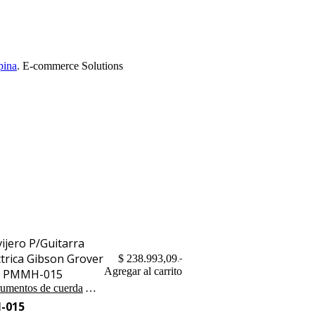
pina
. E-commerce Solutions
vijero P/Guitarra
ctrica Gibson Grover
$
238.993,09
.-
Agregar al carrito
3 PMMH-015
rumentos de cuerda
Acces. para Instr. de Cuerdas
H-015