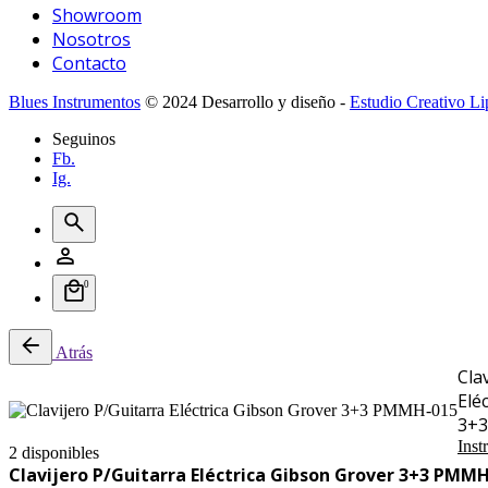
Showroom
Nosotros
Contacto
Blues Instrumentos
© 2024 Desarrollo y diseño -
Estudio Creativo Li
Seguinos
Fb.
Ig.
0
Atrás
Cla
Elé
3+
Inst
2 disponibles
Clavijero P/Guitarra Eléctrica Gibson Grover 3+3 PMM