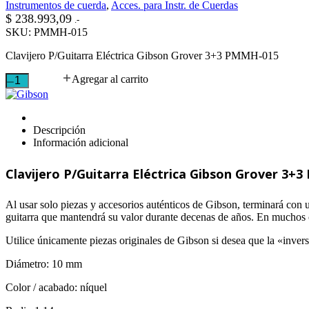
Instrumentos de cuerda
,
Acces. para Instr. de Cuerdas
$
238.993,09
.-
SKU:
PMMH-015
Clavijero P/Guitarra Eléctrica Gibson Grover 3+3 PMMH-015
Clavijero
Agregar al carrito
P/Guitarra
Eléctrica
Gibson
Grover
Descripción
3+3
Información adicional
PMMH-
015
Clavijero P/Guitarra Eléctrica Gibson Grover 3+
cantidad
Al usar solo piezas y accesorios auténticos de Gibson, terminará con
guitarra que mantendrá su valor durante decenas de años. En muchos ca
Utilice únicamente piezas originales de Gibson si desea que la «inver
Diámetro: 10 mm
Color / acabado: níquel