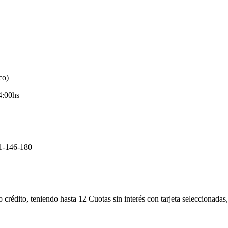
co)
4:00hs
11-146-180
 crédito, teniendo hasta 12 Cuotas sin interés con tarjeta seleccionad