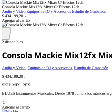
Consola Mackie Mix12fx Mixer C/ Efectos 12ch
Audio y Video
Equipos de DJ y Accesorios
Estudio de Grabación
$
434.199,20
.-
Agregar al carrito
2 disponibles
Consola Mackie Mix12fx Mix
Audio y Video
,
Equipos de DJ y Accesorios
,
Estudio de Grabación
$
434.199,20
.-
SKU:
MIX 12FX
BLUES Instrumentos Musicales. Desde 1978 Junto a los músicos arg
Consola
Mackie
Agregar al carrito
Mix12fx