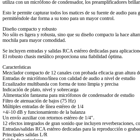
utiliza con un micrófono de condensador, los preamplificadores brillan
Esto le permite capturar todos los matices de su fuente de audio para
permitiéndole dar forma a su tono para un mayor control.
Diseño compacto y robusto
No sólo es ligera y robusta, sino que su diseño compacto la hace altam
mochila para mayor comodidad.
Se incluyen entradas y salidas RCA estéreo dedicadas para aplicacione
El robusto chasis metálico proporciona una fiabilidad óptima.
Características
Mezclador compacto de 12 canales con probada eficacia gran altura de
Entradas de micrófono/línea con calidad de audio a nivel de estudio
Ecualizador multibanda con forma de tono limpia y precisa
Indicación de plato, nivel y sobrecarga
Alimentación fantasma para micrófonos de condensador de estudio
Filtro de atenuación de bajos (75 Hz)
Múltiples entradas de línea estéreo de 1/4
+4/-10 dB y funcionamiento de la balanza
Un envío auxiliar con retornos estéreo de 1/4″.
12 efectos integrados de gran sonido que incluyen reverberaciones, co
Entradas/salidas RCA estéreo dedicadas para la reproducción o graba
Principales salidas L/R