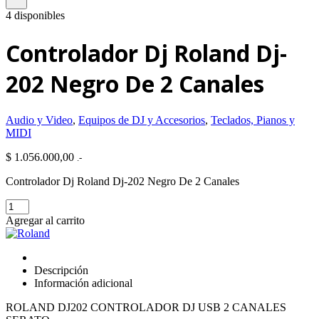
4 disponibles
Controlador Dj Roland Dj-
202 Negro De 2 Canales
Audio y Video
,
Equipos de DJ y Accesorios
,
Teclados, Pianos y
MIDI
$
1.056.000,00
.-
Controlador Dj Roland Dj-202 Negro De 2 Canales
Controlador
Dj
Agregar al carrito
Roland
Dj-
202
Negro
Descripción
De
Información adicional
2
Canales
ROLAND DJ202 CONTROLADOR DJ USB 2 CANALES