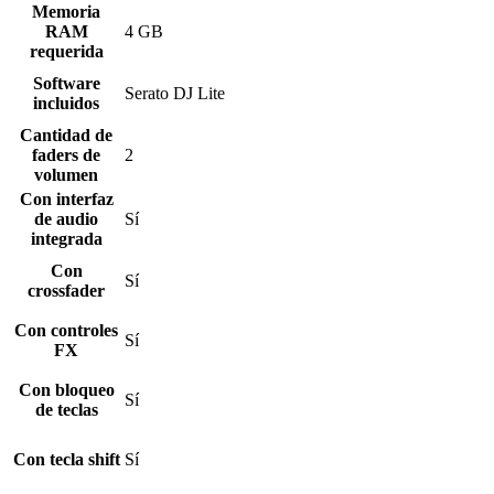
Memoria
RAM
4 GB
requerida
Software
Serato DJ Lite
incluidos
Cantidad de
faders de
2
volumen
Con interfaz
de audio
Sí
integrada
Con
Sí
crossfader
Con controles
Sí
FX
Con bloqueo
Sí
de teclas
Con tecla shift
Sí