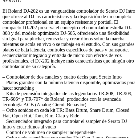
cantidad
SERATO
El Roland DJ-202 es un vanguardista controlador de Serato DJ Intro
que ofrece al DJ las características y la disposición de un completo
controlador profesional en un equipo resistente y portátil. El
compacto DJ-202 preserva el concepto del controlador estrella DJ-
808 y del modelo optimizado DJ-505, ofreciendo una flexibilidad
sin igual para pinchar, remezclar y crear ritmos sobre la marcha
mientras se actúa en vivo o se trabaja en el estudio. Con sus grandes
platos de baja latencia, controles específicos de pads y transporte,
secuenciador integrado y entrada de micro con efectos de voz
profesionales, el DJ-202 incluye más características que ningún otro
controlador de su categoría.
– Controlador de dos canales y cuatro decks para Serato Intro
– Platos grandes con la mínima latencia disponible, optimizados para
hacer scratching
– Kits de percusión integrados de las legendarias TR-808, TR-909,
TR-606* y TR-707* de Roland, producidos con la avanzada
tecnología ACB (Analog Circuit Behavior)
– Ocho sonidos en cada kit TR: Bass Drum, Snare Drum, Closed
Hat, Open Hat, Tom, Rim, Clap y Ride
– Secuenciador integrado para controlar el sampler de Serato DJ
Intro y crear ritmos al vuelo
– Control de volumen de sampler independiente
– Ocho pads específicos con modos Hot Cue, Loop, Sequencer y