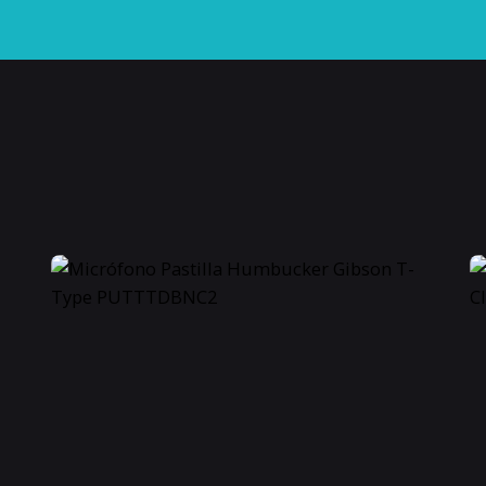
802581
0 %
Nuevo
Cantiga
Nailon
510CRJ
Guitarr