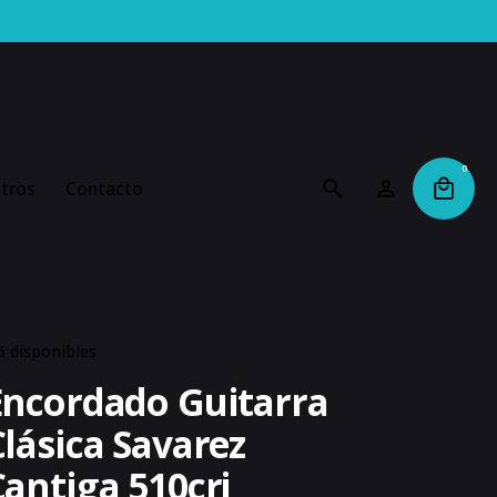
0
tros
Contacto
6 disponibles
Encordado Guitarra
Clásica Savarez
Cantiga 510crj