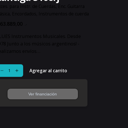
ces. para Instr. de Cuerdas
,
Enc. Guitarra
ásica
,
Encordados
,
Instrumentos de cuerda
63.889,00
.-
LUES Instrumentos Musicales. Desde
978 Junto a los músicos argentinos! -
ealizamos envíos…
cordado
Agregar al carrito
itarra
ásica
varez
ntiga
0crj
ntidad