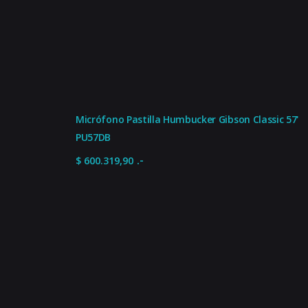
Cantidad de cuerdas
Tensión
Unidades por pack
IVA
Micrófono Pastilla Humbucker Gibson Classic 57'
PU57DB
.-
$
600.319,90