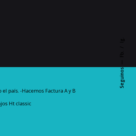
Ig.
Fb.
Seguinos
 el país. -Hacemos Factura A y B
jos Ht classic