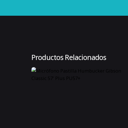
Código universal de producto
Impuesto interno
Condición del ítem
Línea
Productos Relacionados
Materiales
Modelo
Notas
Instrumento recomendado
Escala