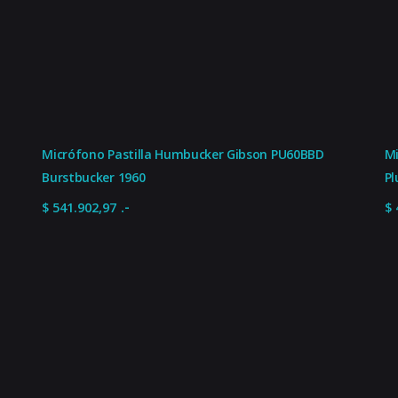
6
Media
1
21 %
Micrófono Pastilla Humbucker Gibson PU60BBD
Mi
Burstbucker 1960
Pl
.-
$
541.902,97
$