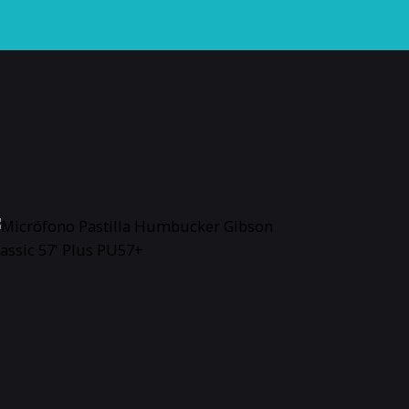
3400030
a clásica