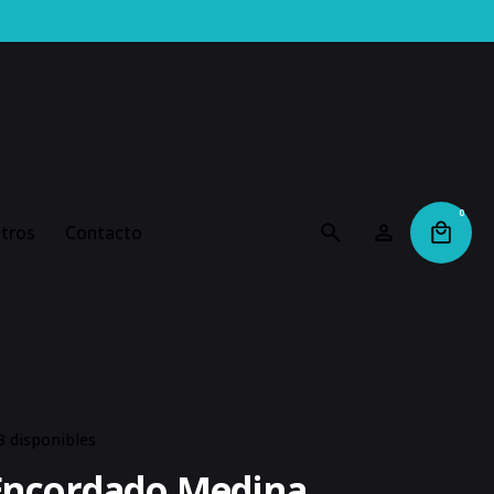
0
tros
Contacto
8 disponibles
Encordado Medina