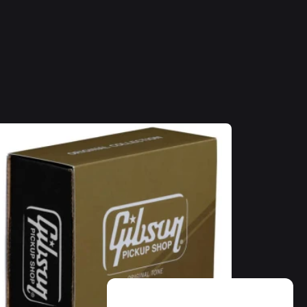
INTERN
ickelado
ria