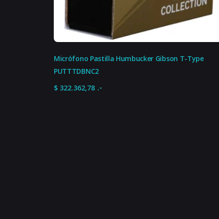
Notas
Escala
Micrófono Pastilla Humbucker Gibson T-Type
IVA
PUTTTDBNC2
.-
$
322.362,78