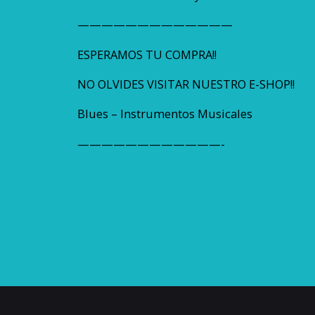
—————————————
ESPERAMOS TU COMPRA!!
NO OLVIDES VISITAR NUESTRO E-SHOP!!
Blues – Instrumentos Musicales
————————————-
Peso
Dimensiones
Marca
Código universal de producto