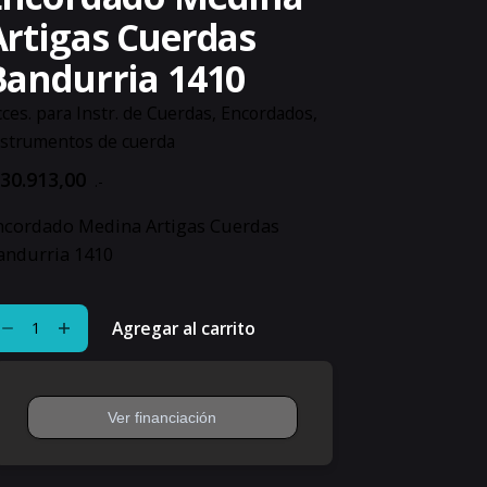
Artigas Cuerdas
Bandurria 1410
ces. para Instr. de Cuerdas
,
Encordados
,
nstrumentos de cuerda
30.913,00
.-
ncordado Medina Artigas Cuerdas
andurria 1410
cordado
Agregar al carrito
edina
tigas
erdas
ndurria
10
ntidad