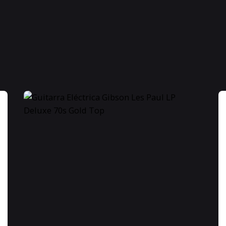
Nuevo
INST 
Aceron
1410
Bandur
12
Media
1
0 %