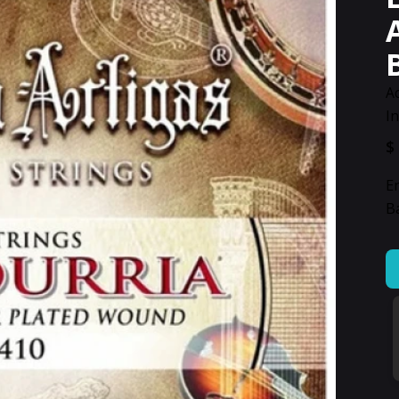
Ac
I
$
E
B
En
M
Ar
Cu
Ba
14
ca