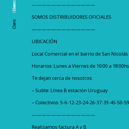
Oscuro
Oscuro
—————————————
Claro
SOMOS DISTRIBUIDORES OFICIALES
Claro
—————————————
UBICACIÓN
Local Comercial en el barrio de San Nicolás 
Horarios: Lunes a Viernes de 10:00 a 18:00hs
Te dejan cerca de nosotros:
– Subte: Línea B estación Uruguay
– Colectivos: 5-6-12-23-24-26-37-39-45-50-
—————————————
Realizamos factura A y B