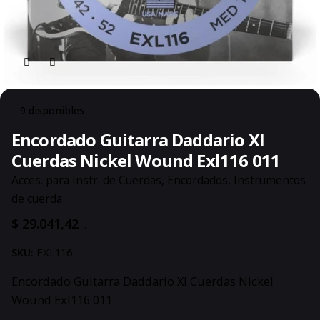
9 disponibles
Encordado Guitarra Daddario Xl
Cuerdas Nickel Wound Exl116 011
Acces. para Instr. de Cuerdas
,
Encordados
,
Instrumentos
de cuerda
$
29.041,42
.-
SKU:
EXL116
Encordado Guitarra Daddario Xl Cuerdas Nickel
Wound Exl116 011