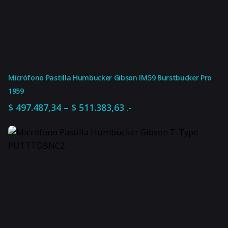
Micrófono Pastilla Humbucker Gibson IM59 Burstbucker Pro
1959
Rango
–
$
497.487,34
$
511.383,63
.-
de
precios:
desde
$ 497.487,34
hasta
$ 511.383,63