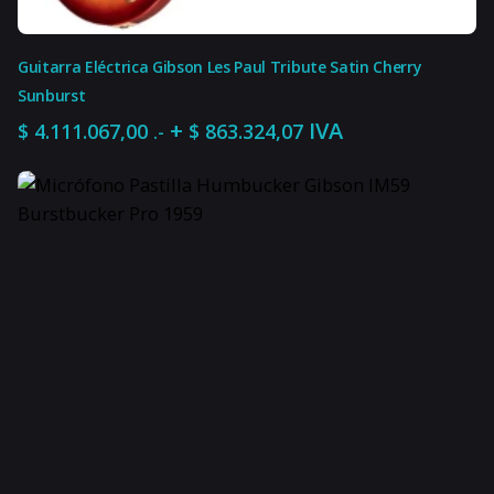
recomendado
INSTRUMENTOS DE CUERDAS
6
Cantidad de
Guitarra Eléctrica Gibson Les Paul Tribute Satin Cherry
cuerdas
Sunburst
+
IVA
$
4.111.067,00
$
863.324,07
.-
Media, Pesada
Tensión
1
Unidades por pack
0 %
Impuesto interno
21 %
IVA