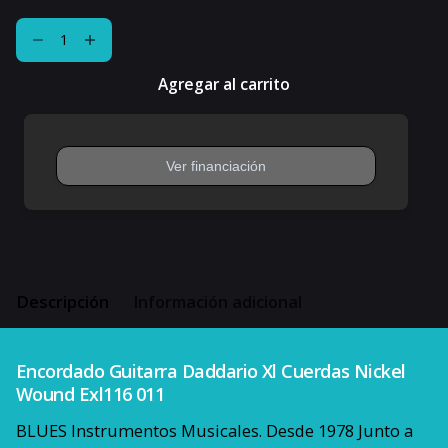
Encordado
Guitarra
Daddario
Agregar al carrito
Xl
Cuerdas
Nickel
Wound
Exl116
011
cantidad
Descripción
Información adicional
Encordado Guitarra Daddario Xl Cuerdas Nickel
Wound Exl116 011
BLUES Instrumentos Musicales. Desde 1978 Junto a