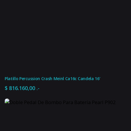
Arandela Metal
modelo
0 %
impuesto-interno
12
unidades-por-pack
21 %
iva
Platillo Percussion Crash Meinl Ca16c Candela 16'
$
816.160,00
.-