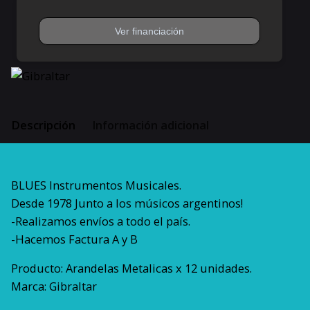
Sc-
11
cantidad
Descripción
Información adicional
BLUES Instrumentos Musicales.
Desde 1978 Junto a los músicos argentinos!
-Realizamos envíos a todo el país.
-Hacemos Factura A y B
Producto: Arandelas Metalicas x 12 unidades.
Marca: Gibraltar