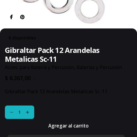
8 disponibles
Gibraltar Pack 12 Arandelas
Metalicas Sc-11
Acces. para Batería y Percusión
,
Baterías y Percusión
$
6.367,00
.-
Gibraltar Pack 12 Arandelas Metalicas Sc-11
Gibraltar
Pack
12
Agregar al carrito
Arandelas
Metalicas