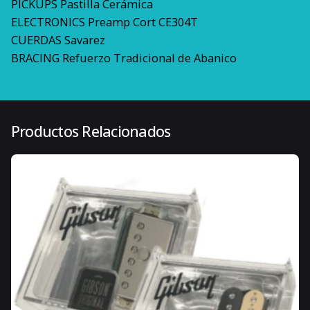
PICKUPS Pastilla Cerámica
ELECTRONICS Preamp Cort CE304T
CUERDAS Savarez
BRACING Refuerzo Tradicional de Abanico
3 kg
Peso
120 × 50 × 30 cm
Dimensiones
Productos Relacionados
Natural (Madera)
Color
6
Número de Cuerdas
Diestro
Orientación de Mano