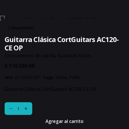
2 disponibles
Guitarra Clásica CortGuitars AC120-
CE OP
Instrumentos de cuerda
,
Guitarras Nylon
$
516.569,68
.-
SKU:
AC120CE-OP
Tags:
FAMA
,
PURO
Guitarra Clásica CortGuitars AC120-CE OP
Guitarra
Clásica
CortGuitars
Agregar al carrito
AC120-