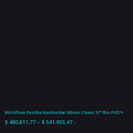
Micrófono Pastilla Humbucker Gibson Classic 57' Plus PU57+
Rango
–
$
480.811,77
$
541.955,47
.-
de