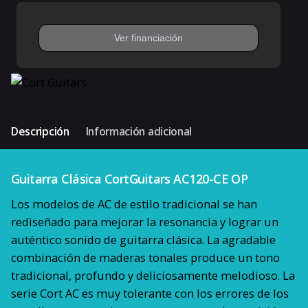
CE
OP
cantidad
Descripción
Información adicional
Guitarra Clásica CortGuitars AC120-CE OP
Los modelos de AC de estilo tradicional se han
rediseñado para mejorar la resonancia y lograr un
auténtico sonido de guitarra clásica. La agradable
combinación de maderas tonales produce un tono
tradicional, profundo y deliciosamente melodioso. La
serie Cort AC es muy tolerante con los errores de los