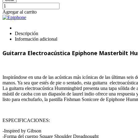
Guitarra
Electroacústica
Agregar al carrito
Epiphone
Masterbilt
Hummingbird
IGMTHUMA
Descripción
cantidad
Información adicional
Guitarra Electroacústica Epiphone Masterbilt
Inspirándose en una de las acústicas más icónicas de las últimas seis d
manos. Ya sea que estés de pie o sentado, esta guitarra electroacúst
La guitarra electroacústica Hummingbird presenta una tapa sólida de
mástil de caoba con un diapasón de laurel indio ofrece una respuesta y
listo para enchufarlo, la pastilla Fishman Sonicore de Epiphone Humm
ESPECIFICACIONES:
-Inspired by Gibson
-Forma del cuerpo Square Shoulder Dreadnought