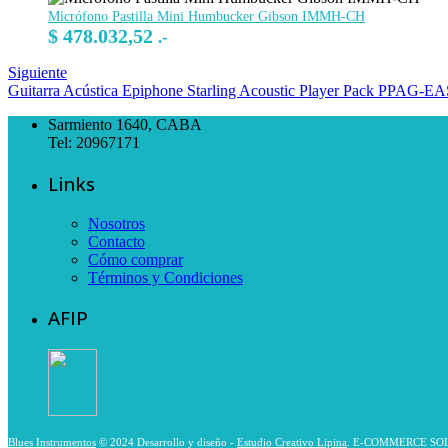
Micrófono Pastilla Mini Humbucker Gibson IMMH-CH
$
478.032,52
.-
Siguiente
Guitarra Acústica Epiphone Starling Acoustic Player Pack PPA
Sarmiento 1640, CABA
Tel: 20967171
Links
Nosotros
Contacto
Cómo comprar
Términos y Condiciones
AFIP
Blues Instrumentos
© 2024 Desarrollo y diseño -
Estudio Creativo Lipina
. E-COMMERCE SO