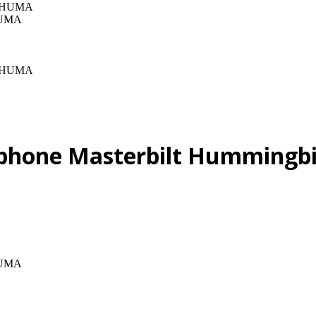
THUMA
Epiphone Masterbilt Hummin
THUMA