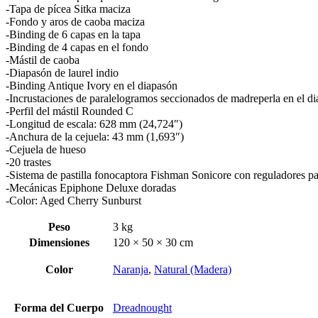
-Tapa de pícea Sitka maciza
-Fondo y aros de caoba maciza
-Binding de 6 capas en la tapa
-Binding de 4 capas en el fondo
-Mástil de caoba
-Diapasón de laurel indio
-Binding Antique Ivory en el diapasón
-Incrustaciones de paralelogramos seccionados de madreperla en el d
-Perfil del mástil Rounded C
-Longitud de escala: 628 mm (24,724″)
-Anchura de la cejuela: 43 mm (1,693″)
-Cejuela de hueso
-20 trastes
-Sistema de pastilla fonocaptora Fishman Sonicore con reguladores pa
-Mecánicas Epiphone Deluxe doradas
-Color: Aged Cherry Sunburst
Peso
3 kg
Dimensiones
120 × 50 × 30 cm
Color
Naranja
,
Natural (Madera)
Forma del Cuerpo
Dreadnought