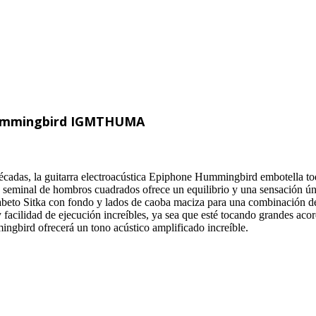
 Hummingbird IGMTHUMA
écadas, la guitarra electroacústica Epiphone Hummingbird embotella todo 
ica seminal de hombros cuadrados ofrece un equilibrio y una sensación 
 abeto Sitka con fondo y lados de caoba maciza para una combinación d
 facilidad de ejecución increíbles, ya sea que esté tocando grandes acor
ingbird ofrecerá un tono acústico amplificado increíble.