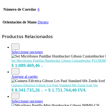
Número de Cuerdas
6
Orientación de Mano
Diestro
Productos Relacionados
Seleccionar opciones
Set Micrófonos Pastillas Humbucker Gibson Custombucker PUCBD
$
1.089.469,46
.-
Agregar al carrito
Guitarra Eléctrica Gibson Les Paul Standard 60s Zurda Iced Tea
$
8.341.735,26
+
$
1.751.764,40
IVA
.-
Seleccionar opciones