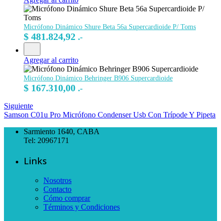
Micrófono Dinámico Shure Beta 56a Supercardioide P/ Toms
$
481.824,92
.-
Agregar al carrito
Micrófono Dinámico Behringer B906 Supercardioide
$
167.310,00
.-
Siguiente
Samson C01u Pro Micrófono Condenser Usb Con Trípode Y Pipeta
Sarmiento 1640, CABA
Tel: 20967171
Links
Nosotros
Contacto
Cómo comprar
Términos y Condiciones