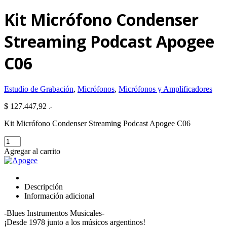
Kit Micrófono Condenser
Streaming Podcast Apogee
C06
Estudio de Grabación
,
Micrófonos
,
Micrófonos y Amplificadores
$
127.447,92
.-
Kit Micrófono Condenser Streaming Podcast Apogee C06
Kit
Micrófono
Agregar al carrito
Condenser
Streaming
Podcast
Apogee
Descripción
C06
Información adicional
cantidad
-Blues Instrumentos Musicales-
¡Desde 1978 junto a los músicos argentinos!