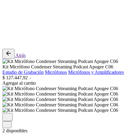
0
Revisión del carrito
No hay productos en el carrito.
Atrás
Kit Micrófono Condenser Streaming Podcast Apogee C06
Estudio de Grabación
Micrófonos
Micrófonos y Amplificadores
$
127.447,92
.-
Agregar al carrito
2 disponibles