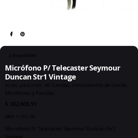
2 disponibles
Micrófono P/ Telecaster Seymour
Duncan Str1 Vintage
Acces. para Instr. de Cuerdas
,
Instrumentos de cuerda
,
Micrófonos y Pastillas
$
302.609,91
.-
SKU:
11201-06
Micrófono P/ Telecaster Seymour Duncan Str1
Vintage