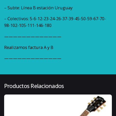
– Subte: Línea B estación Uruguay
– Colectivos: 5-6-12-23-24-26-37-39-45-50-59-67-70-
98-102-105-111-146-180
—————————————
Realizamos factura A y B
—————————————
3 kg
Peso
40 × 30 × 40 cm
Dimensiones
Productos Relacionados
Seymour Duncan
Marca
TELECASTER
Tipos de instrumentos compatibles