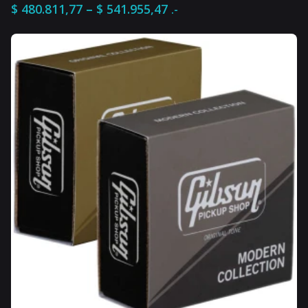
Rango
–
$
480.811,77
$
541.955,47
.-
de
precios:
desde
$ 480.811,77
hasta
$ 541.955,47