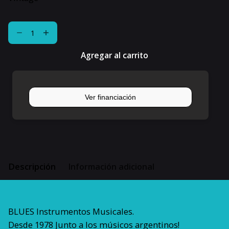
Micrófono
P/
Telecaster
Agregar al carrito
Seymour
Duncan
Str1
Vintage
cantidad
Descripción
Información adicional
BLUES Instrumentos Musicales.
Desde 1978 Junto a los músicos argentinos!