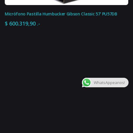
Micrófono Pastilla Humbucker Gibson Classic 57' PU57DB
$
600.319,90
.-
$
302.609,91
.-
Agregar al carrito
Acces. para Instr. de Cuerdas
Instrumentos de cuerd
WhatsAppeanos!