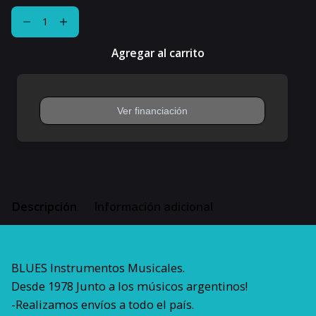
Micrófono
Pastilla
Seymour
Agregar al carrito
Duncan
Sh12
Screamin
Demon
cantidad
Descripción
Información adicional
BLUES Instrumentos Musicales.
Desde 1978 Junto a los músicos argentinos!
-Realizamos envíos a todo el país.