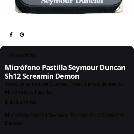
2 disponibles
Micrófono Pastilla Seymour Duncan
Sh12 Screamin Demon
Acces. para Instr. de Cuerdas
,
Instrumentos de cuerda
,
Micrófonos y Pastillas
$
403.479,88
.-
Micrófono Pastilla Seymour Duncan Sh12 Screamin
Demon