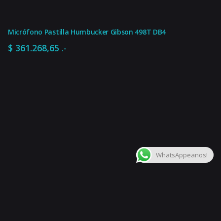
Micrófono Pastilla Humbucker Gibson 498T DB4
$
361.268,65
.-
$
403.479,88
.-
Agregar al carrito
Acces. para Instr. de Cuerdas
Instrumentos de cuerd
WhatsAppeanos!