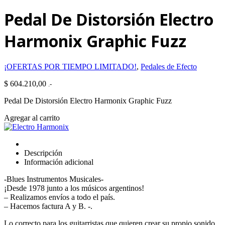
Pedal De Distorsión Electro
Harmonix Graphic Fuzz
¡OFERTAS POR TIEMPO LIMITADO!
,
Pedales de Efecto
$
604.210,00
.-
Pedal De Distorsión Electro Harmonix Graphic Fuzz
Pedal
Agregar al carrito
De
Distorsión
Electro
Descripción
Harmonix
Información adicional
Graphic
Fuzz
-Blues Instrumentos Musicales-
cantidad
¡Desde 1978 junto a los músicos argentinos!
– Realizamos envíos a todo el país.
– Hacemos factura A y B. -.
Lo correcto para los guitarristas que quieren crear su propio sonido