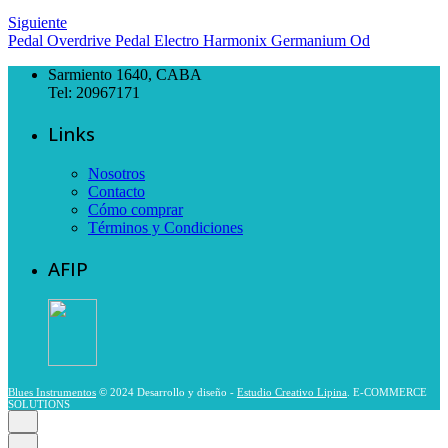
Siguiente
Pedal Overdrive Pedal Electro Harmonix Germanium Od
Sarmiento 1640, CABA
Tel: 20967171
Links
Nosotros
Contacto
Cómo comprar
Términos y Condiciones
AFIP
Blues Instrumentos
© 2024 Desarrollo y diseño -
Estudio Creativo Lipina
. E-COMMERCE
SOLUTIONS