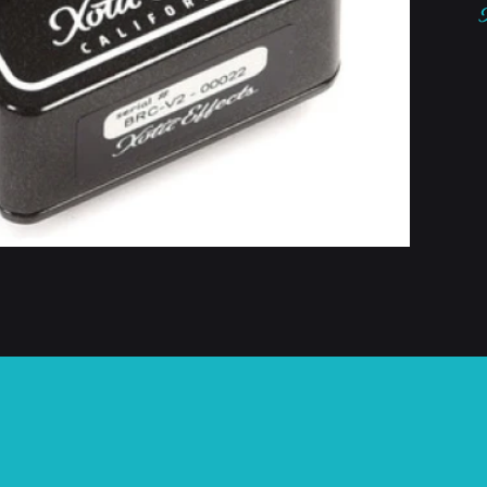
Bo
V
ca
!