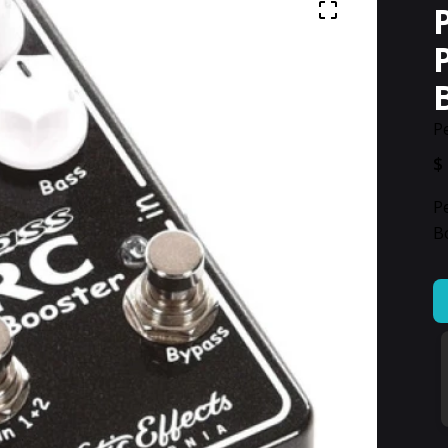
Pe
$
P
B
Pe
D
Ef
P/
Xo
Ba
Rc