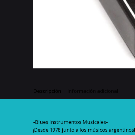
Descripción
Información adicional
-Blues Instrumentos Musicales-
¡Desde 1978 junto a los músicos argentinos