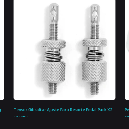
No
Nuevo
RC Booster
9V – 18V
Jack
Analógico
Adaptador de CD
Sí
q
Tensor Gibraltar Ajuste Para Resorte Pedal Pack X2
Pe
Sc-0053
1
Negro
.-
$
32.999,00
$