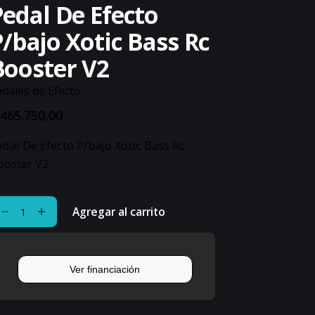
Pedal De Efecto
P/bajo Xotic Bass Rc
Booster V2
dales de Efecto
465.750,00
.-
edal De Efecto P/bajo Xotic Bass Rc
ooster V2
dal
Agregar al carrito
e
ecto
bajo
tic
ss