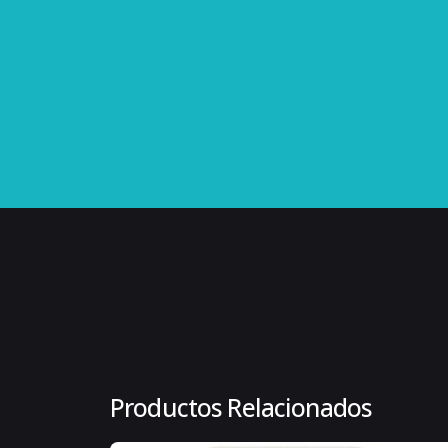
Peso
Dimensiones
Marca
Cantidad de efectos
Tipos de efectos
Incluye pedal de expresión
Incluye fuente de alimentación
Tipos de conector de entrada
Productos Relacionados
Instrumentos compatibles