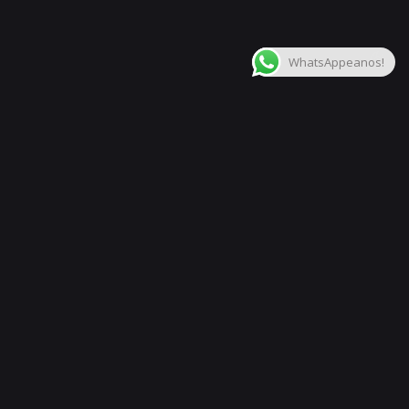
$
333.132,00
.-
Agregar al carrito
¡OFERTAS POR TIEMPO LIMITADO!
Pedales de Efect
WhatsAppeanos!
Siguiente
Pedal Electro Harmonix Memory Toy Analog Delay