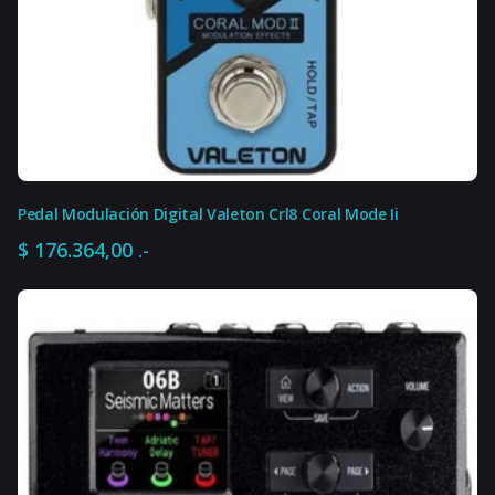
Pedal Modulación Digital Valeton Crl8 Coral Mode Ii
$
176.364,00
.-