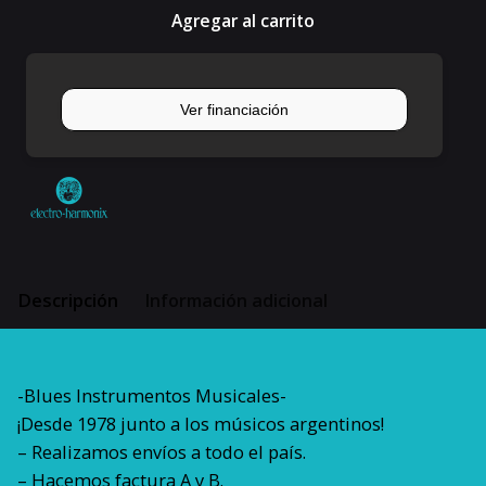
P/bajo
Agregar al carrito
Electro
Harmonix
Nano
Bass
Big
Muff
cantidad
Descripción
Información adicional
-Blues Instrumentos Musicales-
¡Desde 1978 junto a los músicos argentinos!
– Realizamos envíos a todo el país.
– Hacemos factura A y B.