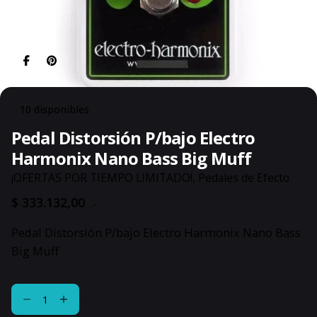
10 disponibles
Pedal Distorsión P/bajo Electro
Harmonix Nano Bass Big Muff
¡OFERTAS POR TIEMPO LIMITADO!
,
Pedales de Efecto
$
333.132,00
.-
Pedal Distorsión P/bajo Electro Harmonix Nano Bass
Big Muff
Pedal
Distorsión