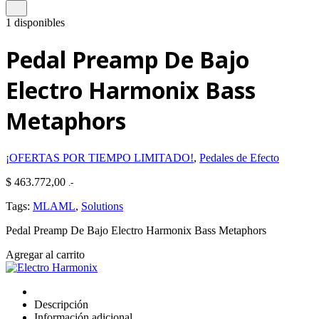
1 disponibles
Pedal Preamp De Bajo
Electro Harmonix Bass
Metaphors
¡OFERTAS POR TIEMPO LIMITADO!
,
Pedales de Efecto
$
463.772,00
.-
Tags:
MLAML
,
Solutions
Pedal Preamp De Bajo Electro Harmonix Bass Metaphors
Pedal
Agregar al carrito
Preamp
De
Bajo
Descripción
Electro
Información adicional
Harmonix