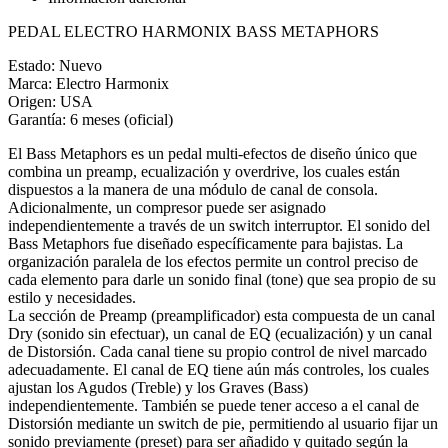
Bass
PEDAL ELECTRO HARMONIX BASS METAPHORS
Metaphors
cantidad
Estado: Nuevo
Marca: Electro Harmonix
Origen: USA
Garantía: 6 meses (oficial)
El Bass Metaphors es un pedal multi-efectos de diseño único que
combina un preamp, ecualización y overdrive, los cuales están
dispuestos a la manera de una módulo de canal de consola.
Adicionalmente, un compresor puede ser asignado
independientemente a través de un switch interruptor. El sonido del
Bass Metaphors fue diseñado específicamente para bajistas. La
organización paralela de los efectos permite un control preciso de
cada elemento para darle un sonido final (tone) que sea propio de su
estilo y necesidades.
La sección de Preamp (preamplificador) esta compuesta de un canal
Dry (sonido sin efectuar), un canal de EQ (ecualización) y un canal
de Distorsión. Cada canal tiene su propio control de nivel marcado
adecuadamente. El canal de EQ tiene aún más controles, los cuales
ajustan los Agudos (Treble) y los Graves (Bass)
independientemente. También se puede tener acceso a el canal de
Distorsión mediante un switch de pie, permitiendo al usuario fijar un
sonido previamente (preset) para ser añadido y quitado según la