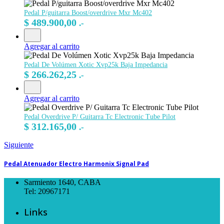
Pedal P/guitarra Boost/overdrive Mxr Mc402
$
489.900,00
.-
Agregar al carrito
Pedal De Volúmen Xotic Xvp25k Baja Impedancia
$
266.262,25
.-
Agregar al carrito
Pedal Overdrive P/ Guitarra Tc Electronic Tube Pilot
$
312.165,00
.-
Siguiente
Pedal Atenuador Electro Harmonix Signal Pad
Sarmiento 1640, CABA
Tel: 20967171
Links