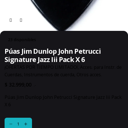
23 disponibles
Púas Jim Dunlop John Petrucci
Signature Jazz Iii Pack X 6
¡OFERTAS POR TIEMPO LIMITADO!
,
Acces. para Instr. de
Cuerdas
,
Instrumentos de cuerda
,
Otros acces.
$
32.999,00
.-
Púas Jim Dunlop John Petrucci Signature Jazz Iii Pack
X 6
Púas
Jim