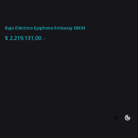
Bajo Eléctrico Epiphone Embassy EBEM
$
2.219.131,00
.-
$
32.999,00
.-
Agregar al carrito
¡OFERTAS POR TIEMPO LIMITADO!
Acces. para Instr