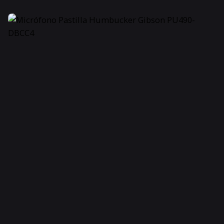
6
Unidades por pack
Negro
Color
1.5
Tamaño
710137058378
Código universal de producto
0 %
Impuesto interno
21 %
IVA