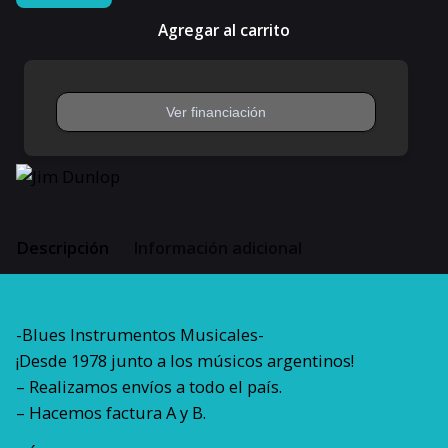
Dunlop
Agregar al carrito
John
Petrucci
Signature
Jazz
Iii
Pack
X
6
cantidad
Descripción
Información adicional
-Blues Instrumentos Musicales-
¡Desde 1978 junto a los músicos argentinos!
– Realizamos envíos a todo el país.
– Hacemos factura A y B.