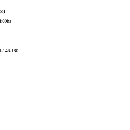
co)
4:00hs
11-146-180