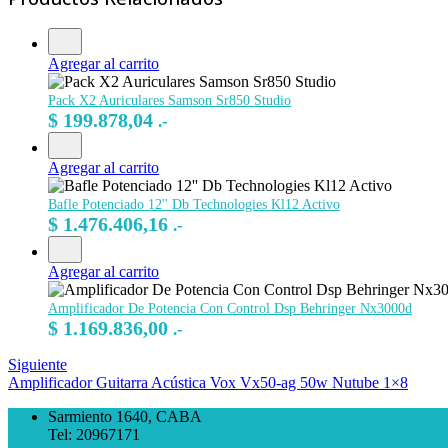
Agregar al carrito
Pack X2 Auriculares Samson Sr850 Studio
$
199.878,04
.-
Agregar al carrito
Bafle Potenciado 12'' Db Technologies Kl12 Activo
$
1.476.406,16
.-
Agregar al carrito
Amplificador De Potencia Con Control Dsp Behringer Nx3000d
$
1.169.836,00
.-
Siguiente
Amplificador Guitarra Acústica Vox Vx50-ag 50w Nutube 1×8
Sarmiento 1640, CABA
Tel: 20967171