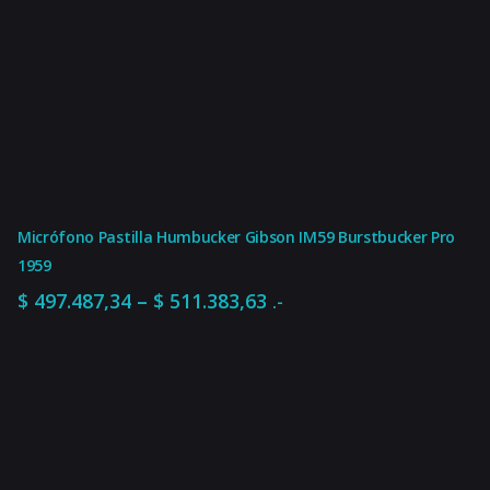
Micrófono Pastilla Humbucker Gibson IM59 Burstbucker Pro
1959
Rango
–
$
497.487,34
$
511.383,63
.-
de
precios:
desde
$ 497.487,34
hasta