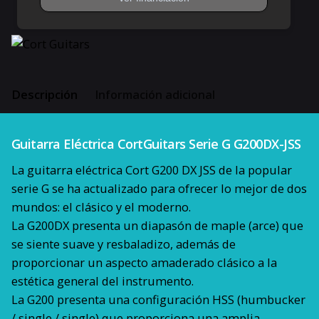
Descripción
Información adicional
Guitarra Eléctrica CortGuitars Serie G G200DX-JSS
La guitarra eléctrica Cort G200 DX JSS de la popular
serie G se ha actualizado para ofrecer lo mejor de dos
mundos: el clásico y el moderno.
La G200DX presenta un diapasón de maple (arce) que
se siente suave y resbaladizo, además de
proporcionar un aspecto amaderado clásico a la
estética general del instrumento.
La G200 presenta una configuración HSS (humbucker
/ single / single) que proporciona una amplia