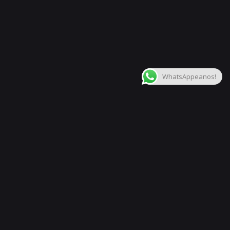
$ 511.383,63
$
720.481,33
.-
Agregar al carrito
Instrumentos de cuerda
Guitarras Eléctricas
WhatsAppeanos!
Siguiente
Pedal Mxr Blue Box M-103 M103 Octave Fuzz