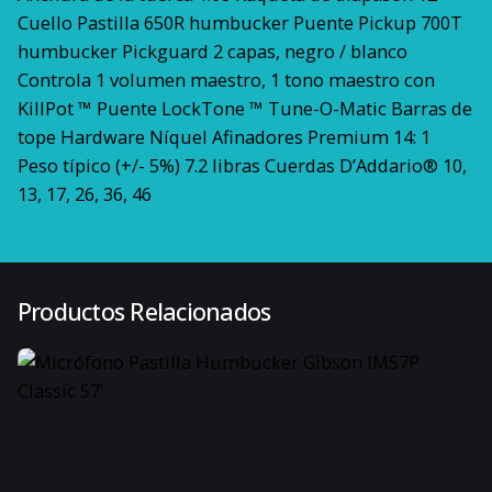
Cuello Pastilla 650R humbucker Puente Pickup 700T
humbucker Pickguard 2 capas, negro / blanco
Controla 1 volumen maestro, 1 tono maestro con
KillPot ™ Puente LockTone ™ Tune-O-Matic Barras de
tope Hardware Níquel Afinadores Premium 14: 1
Peso típico (+/- 5%) 7.2 libras Cuerdas D’Addario® 10,
13, 17, 26, 36, 46
Epiphone
Marcas
Productos Relacionados