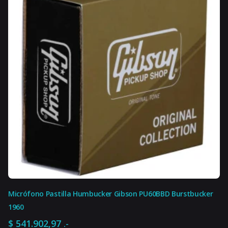
$ 497.487,34
hasta
$ 511.383,63
Micrófono Pastilla Humbucker Gibson PU60BBD Burstbucker
1960
$
541.902,97
.-