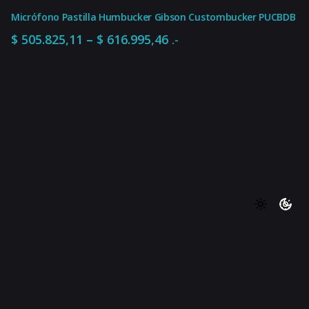
Micrófono Pastilla Humbucker Gibson Custombucker PUCBDB
Rango
–
$
505.825,11
$
616.995,46
.-
de
precios:
desde
$ 505.825,11
hasta
$
570.947,47
.-
$ 616.995,46
Agregar al carrito
Instrumentos de cuerda
Guitarras Eléctricas