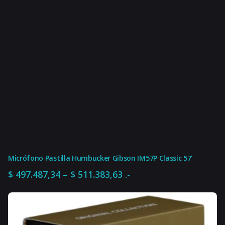
Micrófono Pastilla Humbucker Gibson IM57P Classic 57'
Rango
–
$
497.487,34
$
511.383,63
.-
de
precios:
desde