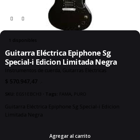
1 disponibles
Guitarra Eléctrica Epiphone Sg
Special-i Edicion Limitada Negra
Instrumentos de cuerda
,
Guitarras Eléctricas
$
570.947,47
.-
SKU:
EGS1EBCH3
Tags:
FAMA
,
PURO
Guitarra Eléctrica Epiphone Sg Special-i Edicion
Limitada Negra
Agregar al carrito