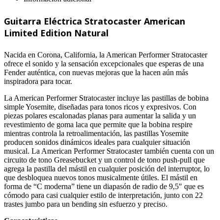
Edition
Natural
Guitarra Eléctrica Stratocaster American
cantidad
Limited Edition Natural
Nacida en Corona, California, la American Performer Stratocaster
ofrece el sonido y la sensación excepcionales que esperas de una
Fender auténtica, con nuevas mejoras que la hacen aún más
inspiradora para tocar.
La American Performer Stratocaster incluye las pastillas de bobina
simple Yosemite, diseñadas para tonos ricos y expresivos. Con
piezas polares escalonadas planas para aumentar la salida y un
revestimiento de goma laca que permite que la bobina respire
mientras controla la retroalimentación, las pastillas Yosemite
producen sonidos dinámicos ideales para cualquier situación
musical. La American Performer Stratocaster también cuenta con un
circuito de tono Greasebucket y un control de tono push-pull que
agrega la pastilla del mástil en cualquier posición del interruptor, lo
que desbloquea nuevos tonos musicalmente útiles. El mástil en
forma de “C moderna” tiene un diapasón de radio de 9,5″ que es
cómodo para casi cualquier estilo de interpretación, junto con 22
trastes jumbo para un bending sin esfuerzo y preciso.