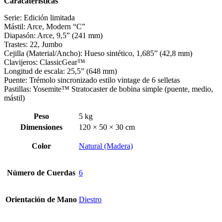
Caracateristicas
Serie: Edición limitada
Mástil: Arce, Modern “C”
Diapasón: Arce, 9,5” (241 mm)
Trastes: 22, Jumbo
Cejilla (Material/Ancho): Hueso sintético, 1,685” (42,8 mm)
Clavijeros: ClassicGear™
Longitud de escala: 25,5” (648 mm)
Puente: Trémolo sincronizado estilo vintage de 6 selletas
Pastillas: Yosemite™ Stratocaster de bobina simple (puente, medio,
mástil)
Peso
5 kg
Dimensiones
120 × 50 × 30 cm
Color
Natural (Madera)
Número de Cuerdas
6
Orientación de Mano
Diestro