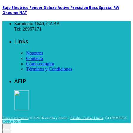
Bajo Eléctrico Fender Deluxe Active Precision Bass Special RW
Okoume NAT
Sarmiento 1640, CABA
Tel: 20967171
Links
Nosotros
Contacto
Cómo comprar
Términos y Condiciones
AFIP
Blues Instrumentos
© 2024 Desarrollo y diseño -
Estudio Creativo Lipina
. E-COMMERCE
SOLUTIONS