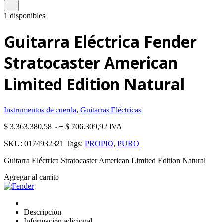
1 disponibles
Guitarra Eléctrica Fender
Stratocaster American
Limited Edition Natural
Instrumentos de cuerda
,
Guitarras Eléctricas
$
3.363.380,58
+
$
706.309,92
IVA
.-
SKU:
0174932321
Tags:
PROPIO
,
PURO
Guitarra Eléctrica Stratocaster American Limited Edition Natural
Guitarra
Agregar al carrito
Eléctrica
Fender
Stratocaster
Descripción
American
Información adicional
Limited