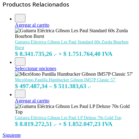
Productos Relacionados
Agregar al carrito
Guitarra Eléctrica Gibson Les Paul Standard 60s Zurda Bourbon
Burst
$
8.341.735,26
+
$
1.751.764,40
IVA
.-
Seleccionar opciones
Micrófono Pastilla Humbucker Gibson IM57P Classic 57'
Rango
$
497.487,34
–
$
511.383,63
.-
de
precios:
Agregar al carrito
desde
$ 497.487,34
Guitarra Eléctrica Gibson Les Paul LP Deluxe 70s Gold Top
hasta
$
8.819.272,51
+
$
1.852.047,23
IVA
.-
$ 511.383,63
Siguiente