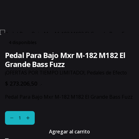
4 disponibles
Pedal Para Bajo Mxr M-182 M182 El
Grande Bass Fuzz
¡OFERTAS POR TIEMPO LIMITADO!
,
Pedales de Efecto
$
273.206,50
.-
Pedal Para Bajo Mxr M-182 M182 El Grande Bass Fuzz
Pedal
Para
Bajo
Agregar al carrito
Mxr