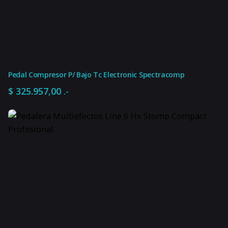
Nuevo
Condición del ítem
M-182
Modelo
9V
Voltaje de funcionamiento
Pedal Compresor P/ Bajo Tc Electronic Spectracomp
$
325.957,00
.-
Analógico
Tecnologías del pedal
Gris
Color
0 %
Impuesto interno
21 %
IVA