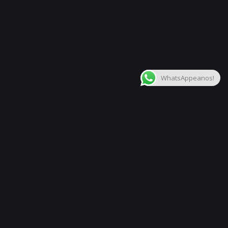
$
273.206,50
.-
Agregar al carrito
¡OFERTAS POR TIEMPO LIMITADO!
Pedales de Efect
WhatsAppeanos!
Siguiente
Pedal Efecto Guitarra Electrica Mxr M-107 M107
Phase 100